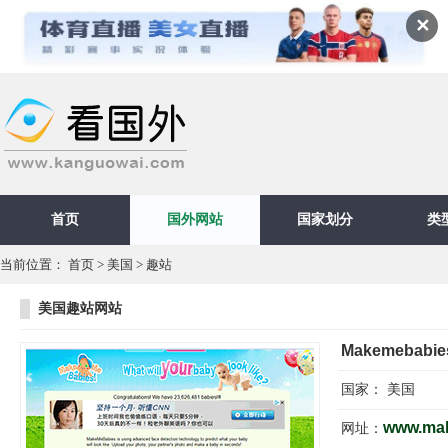
✕
首页
国外网站
国家划分
类
当前位置：
首页
>
美国
>
趣站
美国趣站网站
Makemebabie
国家：
美国
www.ma
网址：