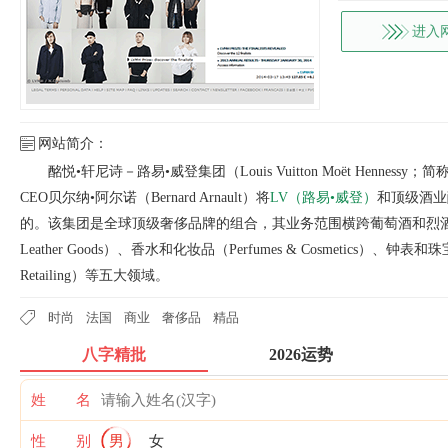
进入
网站简介：
酩悦•轩尼诗－路易•威登集团（Louis Vuitton Moët Henn
CEO贝尔纳•阿尔诺（Bernard Arnault）将
LV（路易•威登）
和顶级酒业酩
的。该集团是全球顶级奢侈品牌的组合，其业务范围横跨葡萄酒和烈酒（Wines 
Leather Goods）、香水和化妆品（Perfumes & Cosmetics）、钟表和珠宝（
Retailing）等五大领域。
时尚
法国
商业
奢侈品
精品
八字精批
2026运势
姓 名
性 别
男
女