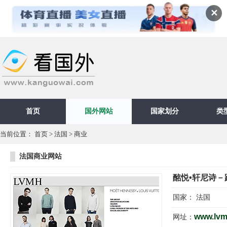
✕
首页
国外网站
国家划分
类
当前位置：
首页
>
法国
>
商业
法国商业网站
酩悦•轩尼诗－
国家：
法国
www.lv
网址：