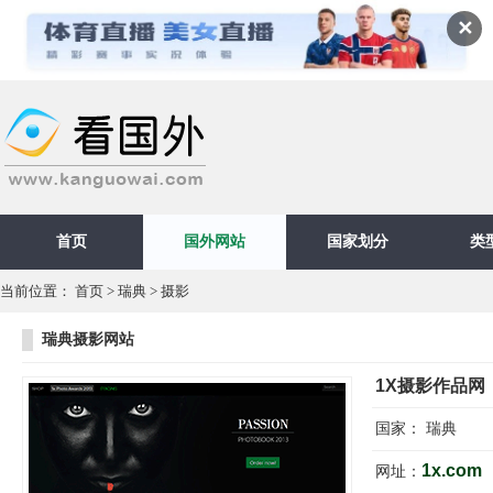
✕
首页
国外网站
国家划分
类
当前位置：
首页
>
瑞典
>
摄影
瑞典摄影网站
1X摄影作品网
国家：
瑞典
1x.com
网址：