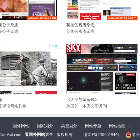
花公子杂志
英国旁观者杂志
花公子杂志
英国旁观者杂志
志
《天空与望远镜》
乐评论网络刊物
美国的一本天文学月刊
国外网站
|
国家划分
|
类型划分
|
网站专题
|
网站地图
|
nGuoWai.com
看国外网站大全
版权所有
渝ICP备13006194号
渝公网